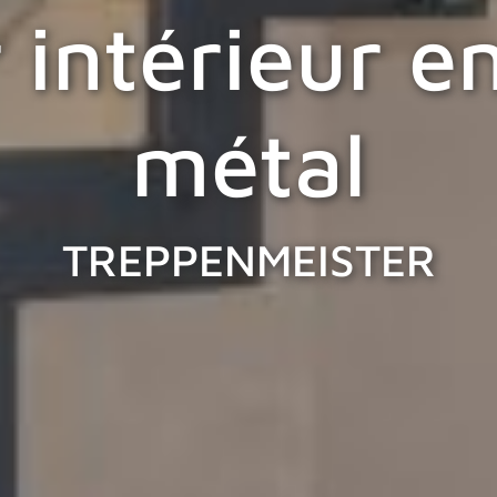
 intérieur e
métal
TREPPENMEISTER