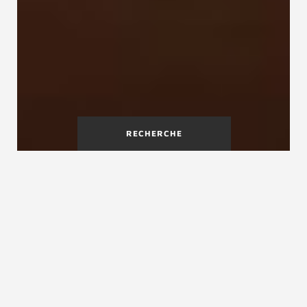
RECHERCHE
Un escalier Treppenmeister
est un gage de qualité
Vous souhaitez un escalier en bois ou bois-métal
authentique ? Un escalier fabriqué sur mesure
adapté à vos souhaits, vos besoins et à votre
budget ? Un escalier intérieur ou extérieur ?