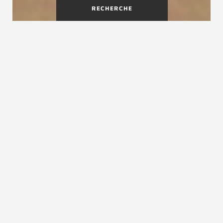
RECHERCHE
Un escalier bois-métal design
et innovant
L'escalier bois-métal Air séduit par sa légèreté
et son élégance. Ses lignes épurées donnent la
légèreté recherchée dans les espaces au design
minimaliste. Ici, alliance, beauté et sobriété du
bois et de l'acier sont poussés à leur paroxysme
pour obtenir ce paradoxe d'un escalier robuste
et presque transparent ! Un escalier design à la
fois aérien et d'une solidité sans reproche. Droit
ou quart tournant, c’est le produit design bois
métal dans les tendances pour la décoration
intérieure. Chaque escalier est fabriqué