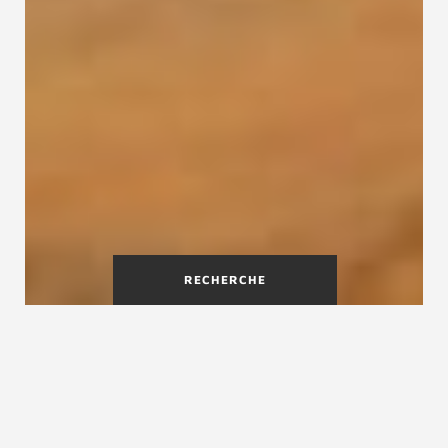
RECHERCHE
Pourquoi vitrifier un escalier
en bois
Vitrifier un escalier en bois est une étape