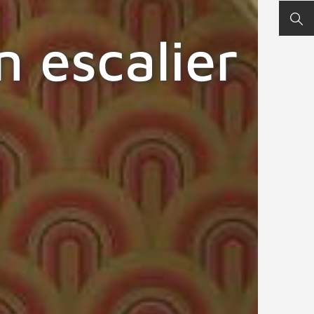
REC
 escalier