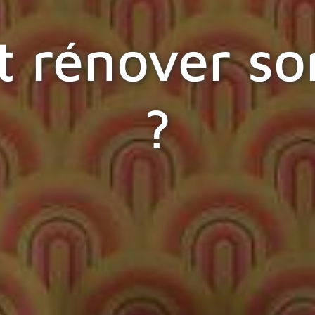
rénover son
?