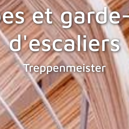
s et garde
d'escaliers
Treppenmeister