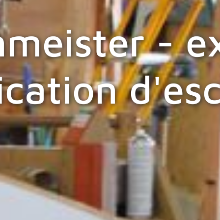
meister - e
ication d'esc