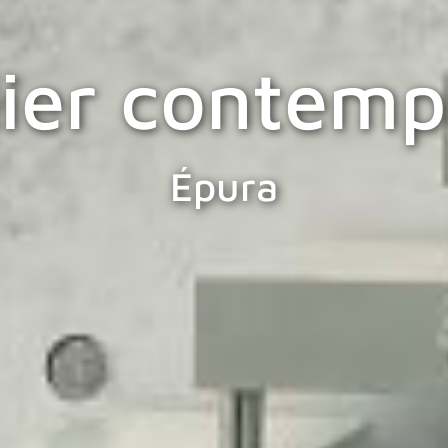
lier contemp
Épura