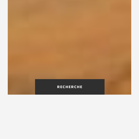
RECHERCHE
Pourquoi vitrifier un escalier
en bois
Vitrifier un escalier en bois est une étape