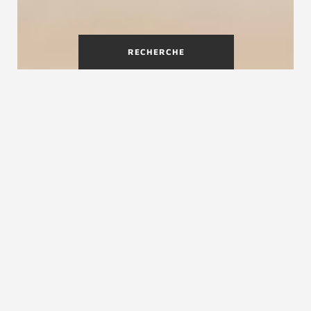
RECHERCHE
Un escalier parfait pour les
petits espaces
Dans le cas d'un chantier d'aménagement de
combles ou d'aménagement d'une mezzanine,
un escalier à pas japonais aussi appelé escalier à
marches décalées, peut être la bonne solution.
Comme
l’escalier en colimaçon appelé hélicoïdal
cet escalier est souvent privilégié dans les
intérieurs à petits espaces. Il ne prend pas plus
d’espace qu’une simple échelle pour une
sécurité et un design optimisé. L'étude