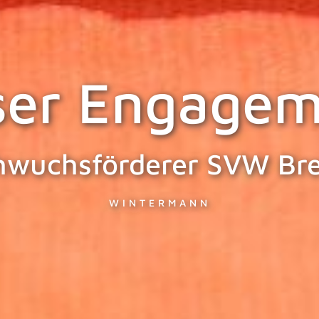
ser Engagem
hwuchsförderer SVW Br
WINTERMANN