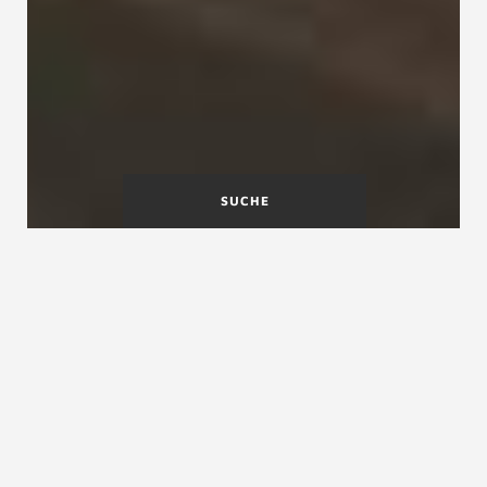
SUCHE
Treppen nach Maß - direkt
vom Hersteller
Wintermann als Treppenmeister Experte steht
Ihnen von Anfang bis zum Ende kompetent mit
Rat und Tat zur Seite. Schauen Sie mal rein!