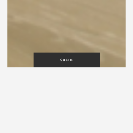
SUCHE
Machen Sie Betontreppen
wohnlicher
Unverkleidete Betontreppen sind nicht
jedermanns Sache. Und das aus gutem Grund:
Der Eindruck einer
Betontreppe
ohne Holz wirkt
oft kalt und düster. Das erinnert schnell an eine