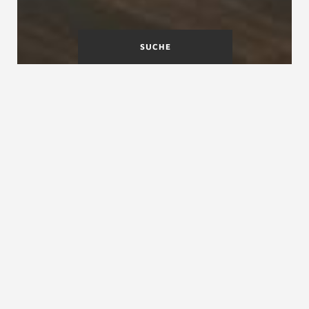
SUCHE
Fachinformationen für
Architekten, Bauträger und
Planer
In einer Zeit, in der sich das Schreinerhandwerk
komplexen Herausforderungen wie dem
Fachkräftemangel stellen muss, sehen Sie sich
mit immer anspruchsvolleren Kunden
konfrontiert. Diese legen nicht nur Wert auf
umweltfreundliche und langlebige Materialien,
sondern erwarten auch exzellente
Arbeitsergebnisse und maßgeschneiderte