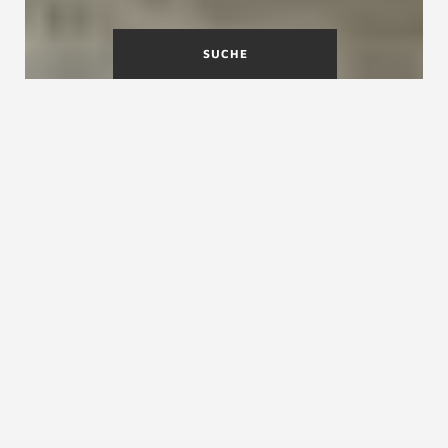
SUCHE
Der beste Treppenbauer für
Ihr Zuhause in Prien am
Chiemsee
Herzlich willkommen bei
Friedrich
, Ihrem
erfahrenen Partner für
hochwertigen
Treppenbau in Südostoberbayern.
Seit vielen
Jahren verbinden wir handwerkliche Präzision
mit Leidenschaft, um für unsere Kunden
maßgeschneiderte Treppenlösungen
zu
schaffen, die begeistern.