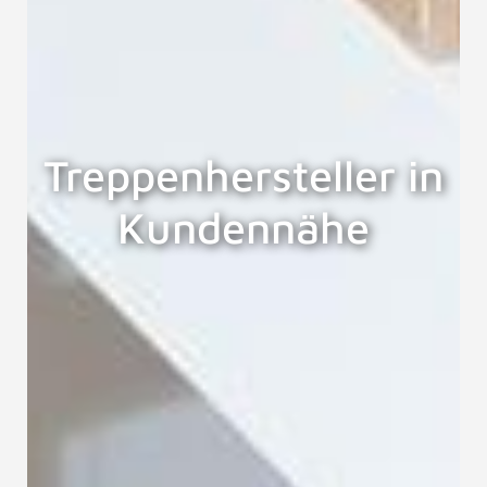
Treppenhersteller in
Kundennähe