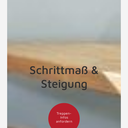
Schrittmaß &
Steigung
Treppen-
Infos
anfordern