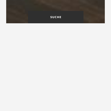
SUCHE
Fachinformationen für
Architekten, Bauträger und
Planer
In einer Zeit, in der sich das Schreinerhandwerk
komplexen Herausforderungen wie dem
Fachkräftemangel stellen muss, sehen Sie sich
mit immer anspruchsvolleren Kunden
konfrontiert. Diese legen nicht nur Wert auf
umweltfreundliche und langlebige Materialien,
sondern erwarten auch exzellente
Arbeitsergebnisse und maßgeschneiderte