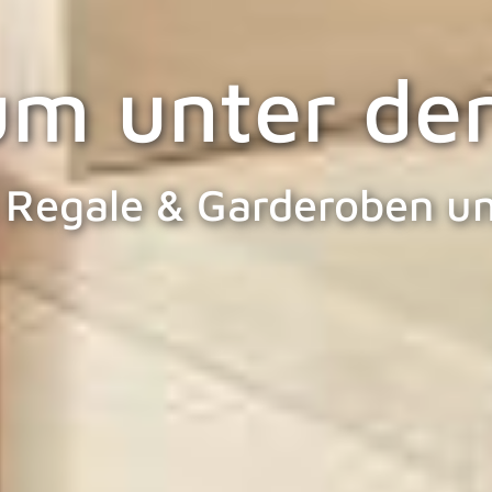
um unter der
 Regale & Garderoben un