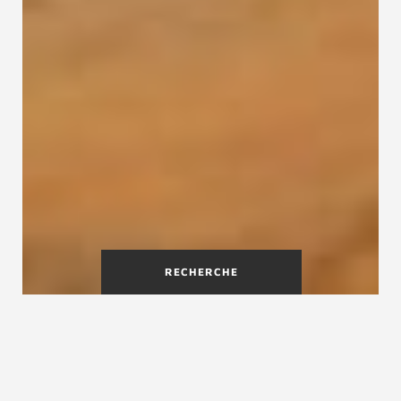
RECHERCHE
Pourquoi vitrifier un escalier
en bois