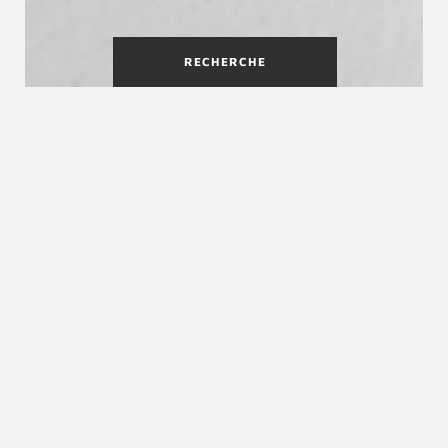
RECHERCHE
Un escalier intérieur design
Simple et efficace,
l'escalier intérieur Optima
ou Optima Habitat
a été pensé pour offrir le
meilleur rapport qualité prix, tout en privilégiant
le design des escaliers les plus épurés du
marché. L’essence de bois la plus utilisée pour
cet escalier est le hêtre. C’est en effet le
meilleur choix pour un bois de qualité, utilisé
dans la décoration des intérieurs modernes et
dont le coût est plus adapté pour ce type de
produit. La rampe composée des balustres
métalliques et d'une main courante en bois dans