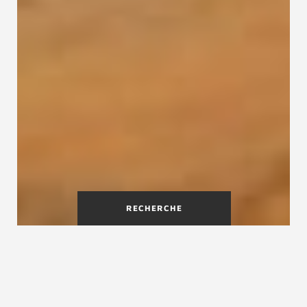
RECHERCHE
Pourquoi vitrifier un escalier
en bois