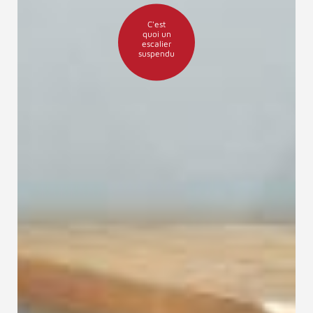
C'est
quoi un
escalier
suspendu