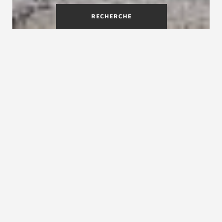
RECHERCHE
L'escalier traditionnel système
Treppenmeister
Pour beaucoup de gens, un escalier traditionnel
en bois à limon est le style d’escalier classique
le plus courant dans les intérieurs de maisons.
C’est aussi pour beaucoup de personnes une
valeur sûre en termes de décoration notamment
dans les maisons plus anciennes. Le bois est mis
en valeur par des sections souvent importantes,
ce qui rassure. C'est ce qui nous a motivés à
développer un modèle d’escalier traditionnel
mais avec l’apport d’une conception innovante
qui lui confère des qualités supplémentaires.