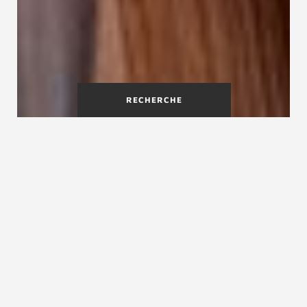
RECHERCHE
Quelle rampe choisir pour mon
escalier ?
Une rampe en bois, en verre ou en métal? Un
garde-corps parfaitement adapté à l'escalier
contribue aussi à installer une atmosphère. Nos
rampes et garde-corps ne sont pas des kits de
construction préconfigurés, mais des garde-
corps adaptés, conçus sur mesure et fabriqués