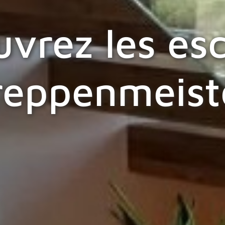
vrez les esc
reppenmeist