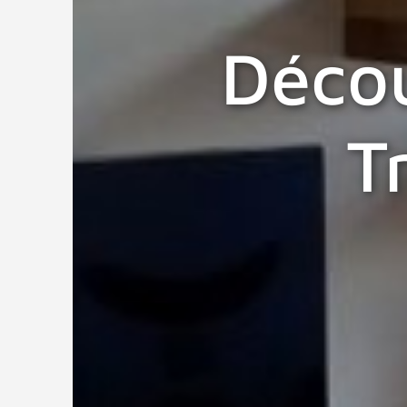
Décou
T