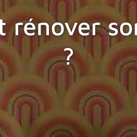
rénover son
?