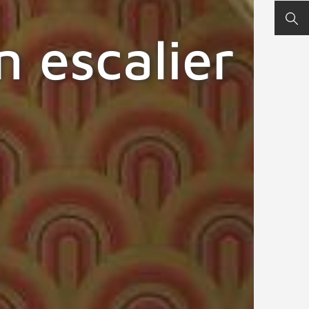
REC
 escalier