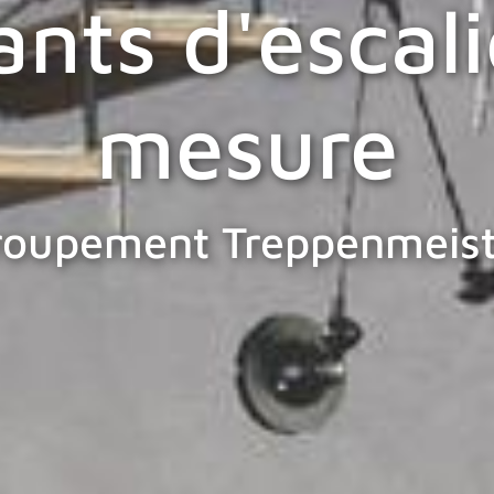
ants d'escali
mesure
roupement Treppenmeist