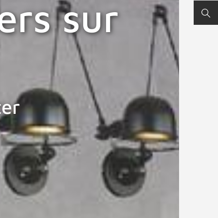
ers sur
REC
er