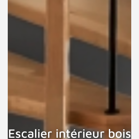
Escalier intérieur bois