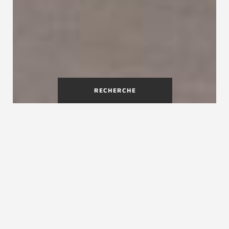
RECHERCHE
Qu'est-ce qu'un escalier
autoporteur?
Un escalier autoporteur ou autoportant est un
escalier dont les éléments de fixation sont
cachés. Les marches semblent flotter dans l'air.
C'est pourquoi ce type d'escalier est également
appelé escalier flottant. Un escalier autoporteur