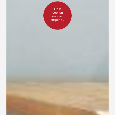
C'est
quoi un
escalier
suspendu