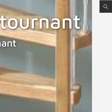
REC
-tournant
nant