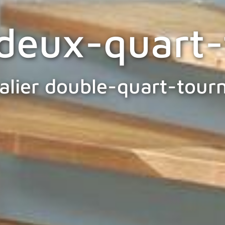
 deux-quart
alier double-quart-tour