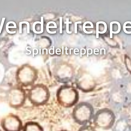
endeltrepp
Spindeltreppen