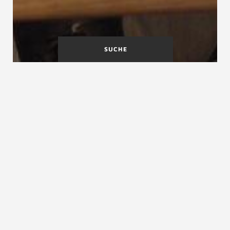
SUCHE
A
B
C
D
E
F
G
H
I
J
K
L
M
N
O
P
Q
R
S
T
U
V
W
X
Y
Z