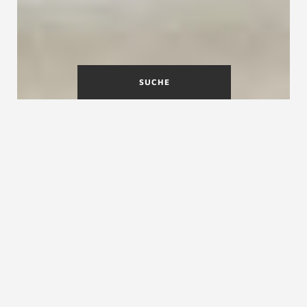
SUCHE
Was ist eine Raumspartreppe?
Bei Raumspartreppen spricht man von einer
Sonderform von nicht notwendigen Treppen.
Der Stufenzuschnitt ist sehr schmal und die
Schrittfläche sehr klein.
Mit der engen Stufenfolge und dem etwas
steileren Auftritt ist es möglich mit
Raumspartreppen ins nächste Geschoss zu