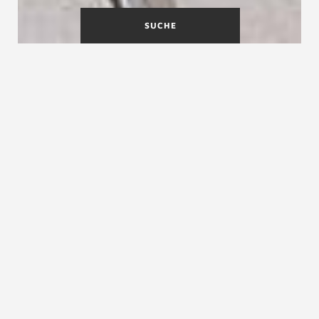
SUCHE
Schallschutz bei Treppen
Schallschutz
ist heute neben dem Wärmeschutz
und der Winddichtheit
ein wesentliches
technisches Kriterium
für hochwertiges Bauen.
Probleme und gerichtliche
Auseinandersetzungen über den Trittschallschutz
von Wohnungstreppen könnten bereits jetzt der
Vergangenheit angehören, sofern auf die
richtige technische Ausstattung der Treppe
geachtet wird.
Kontakt