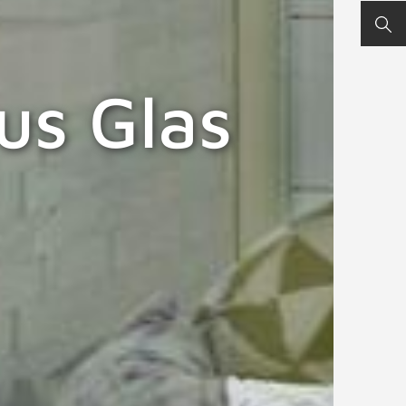
SUC
us Glas