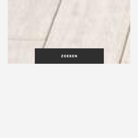
ZOEKEN
Het Treppenmeister
Systeemtrap - ronduit geniaal
Waarop miljoenen mensen gaan en staan
Trappen onderscheiden zich – naast het
materiaal – vooral door de constructie. Het