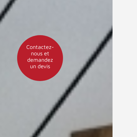
Contactez-
nous et
demandez
un devis