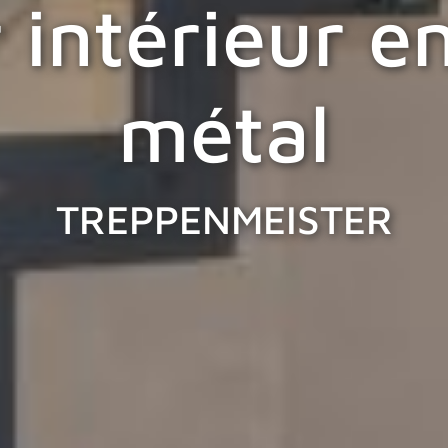
 intérieur e
métal
TREPPENMEISTER