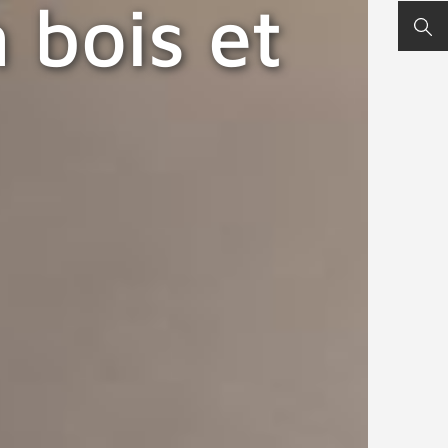
n bois et
REC