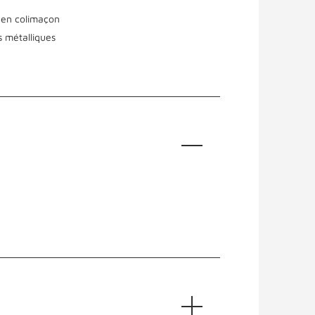
r en colimaçon
s métalliques