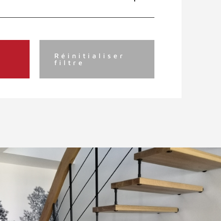
Réinitialiser
filtre