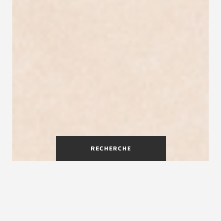
RECHERCHE
Octa : l'escalier avec rampe en
panneau de bois plein