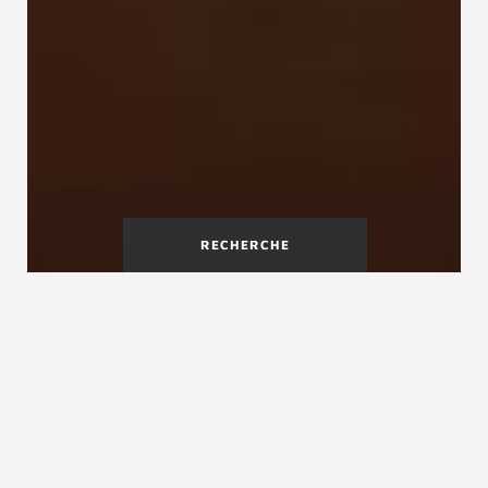
RECHERCHE
Un escalier Treppenmeister
est un gage de qualité
Vous souhaitez un escalier en bois ou bois-métal
authentique ? Un escalier fabriqué sur mesure
adapté à vos souhaits, vos besoins et à votre