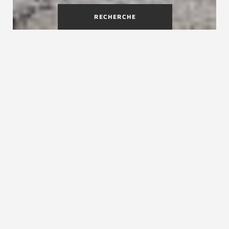
RECHERCHE
L'escalier traditionnel système
Treppenmeister
Pour beaucoup de gens, un escalier traditionnel
en bois à limon est le style d’escalier classique
le plus courant dans les intérieurs de maisons.
C’est aussi pour beaucoup de personnes une
valeur sûre en termes de décoration notamment
dans les maisons plus anciennes. Le bois est mis
en valeur par des sections souvent importantes,
ce qui rassure. C'est ce qui nous a motivés à
développer un modèle d’escalier traditionnel
mais avec l’apport d’une conception innovante
qui lui confère des qualités supplémentaires.