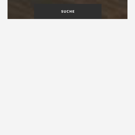
SUCHE
Fachinformationen für
Architekten, Bauträger und
Planer
In einer Zeit, in der sich das Schreinerhandwerk
komplexen Herausforderungen wie dem
Fachkräftemangel stellen muss, sehen Sie sich
mit immer anspruchsvolleren Kunden
konfrontiert. Diese legen nicht nur Wert auf
umweltfreundliche und langlebige Materialien,
sondern erwarten auch exzellente
Arbeitsergebnisse und maßgeschneiderte
Dienstleistungen.