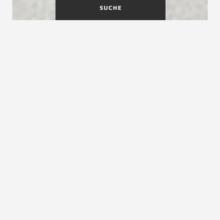
SUCHE
Jubiläum 2025 - 50 Jahre
Die Marke Treppenmeister steht für moderne,
hochwertige und innovative Treppen.
Die Marke Treppenmeister ist für uns
Verpflichtung unsere Stärke und
Unverwechselbarkeit zu fördern und auszubauen.
Wir geben Ihnen die Sicherheit, dass Sie bei der
Wahl Ihrer Treppe ein hochwertiges Produkt
erworben haben.
Kontakt aufnehmen