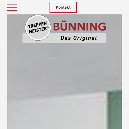
Kontakt
Treppenm