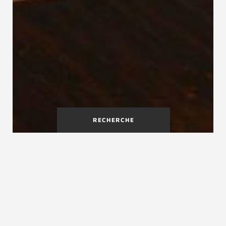
RECHERCHE
Fabricant d'escalier sur
mesure dans le Puy-de-Dôme
(63)
L’entreprise de
Jérôme Buffet Escaliers MJB
est