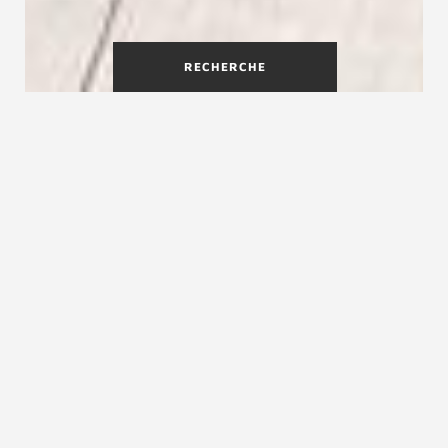
RECHERCHE
Escalier deux-quart-tournant
pour optimiser l'espace
L'escalier deux-quart-tournant, également
appelé double-quart-tournant, forme un angle
de 180. Ce type d'escalier assure un gain de
place maximum. Par conséquent, près d'un tiers
de tous les escaliers dans des maisons
individuelles sont des escaliers deux-quarts-
tournants ou double-quart-tournants. Les
différences résident dans la conception du plan
d'étage et dans le balancement des marches qui