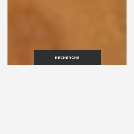
RECHERCHE
Escalier quart-tournant,
escalier droit ou en colimaçon
Un escalier permet de relier deux étages, il est
donc un élément essentiel dans une maison.
Escalier droit ou quart tournant, rampe, garde-
corps, contremarches, largeur suffisante pour le